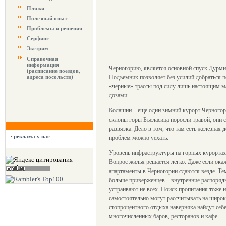
Пляжи
Полезный опыт
Проблемы и решения
Серфинг
Экстрим
Справочная
информация
Черногорию, является основной спуск Дурмит
(расписание поездов,
адреса посольств)
Подъемник позволяет без усилий добраться по
«черные» трассы под силу лишь настоящим ма
дозами.
Колашин – еще один зимний курорт Черногори
склоны горы Бъеласица поросли травой, они
развязка. Дело в том, что там есть железная 
реклама у нас
проблем можно уехать.
Уровень инфраструктуры на горных курортах
Вопрос жилья решается легко. Даже если окаже
апартаменты в Черногории сдаются везде. Тем
больше приверженцев – внутренние распорядк
устраивают не всех. Поиск пропитания тоже 
самостоятельно могут рассчитывать на широк
стопроцентного отдыха наверняка найдут себ
многочисленных баров, ресторанов и кафе.