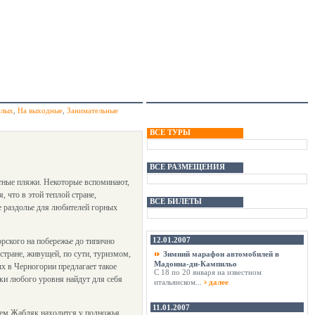
слых
,
На выходные
,
Занимательные
ВСЕ ТУРЫ
ВСЕ РАЗМЕЩЕНИЯ
ютные пляжи. Некоторые вспоминают,
, что в этой теплой стране,
ВСЕ БИЛЕТЫ
е раздолье для любителей горных
12.01.2007
рского на побережье до типично
 стране, живущей, по сути, туризмом,
Зимний марафон автомобилей в
Мадонна-ди-Кампильо
х в Черногории предлагает такое
С 18 по 20 января на известном
ики любого уровня найдут для себя
итальянском...
далее
11.01.2007
ием Жабляк находится у подножья