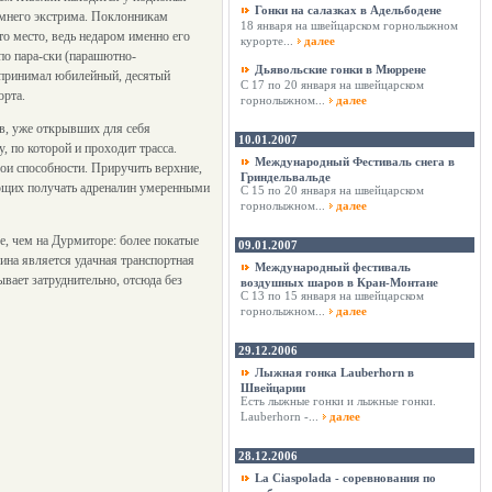
Гонки на салазках в Адельбодене
имнего экстрима. Поклонникам
18 января на швейцарском горнолыжном
то место, ведь недаром именно его
курорте...
далее
по пара-ски (парашютно-
Дьявольские гонки в Мюррене
 принимал юбилейный, десятый
С 17 по 20 января на швейцарском
орта.
горнолыжном...
далее
, уже открывших для себя
10.01.2007
 по которой и проходит трасса.
Международный Фестиваль снега в
вои способности. Приручить верхние,
Гриндельвальде
ающих получать адреналин умеренными
С 15 по 20 января на швейцарском
горнолыжном...
далее
, чем на Дурмиторе: более покатые
09.01.2007
на является удачная транспортная
Международный фестиваль
ывает затруднительно, отсюда без
воздушных шаров в Кран-Монтане
С 13 по 15 января на швейцарском
горнолыжном...
далее
29.12.2006
Лыжная гонка Lauberhorn в
Швейцарии
Есть лыжные гонки и лыжные гонки.
Lauberhorn -...
далее
28.12.2006
La Ciaspolada - соревнования по