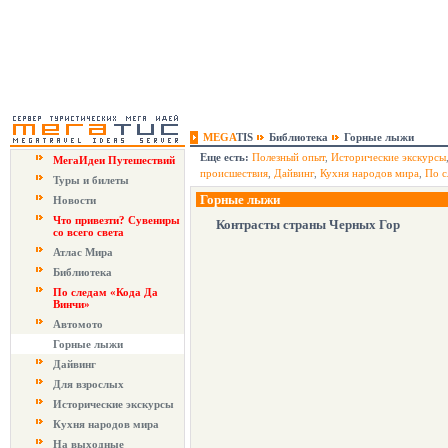
MEGA
TIS
Библиотека
Горные лыжи
Еще есть:
Полезный опыт
,
Исторические экскурсы
МегаИдеи Путешествий
происшествия
,
Дайвинг
,
Кухня народов мира
,
По с
Туры и билеты
Горные лыжи
Новости
Что привезти? Сувениры
Контрасты страны Черных Гор
со всего света
Атлас Мира
Библиотека
По следам «Кода Да
Винчи»
Автомото
Горные лыжи
Дайвинг
Для взрослых
Исторические экскурсы
Кухня народов мира
На выходные