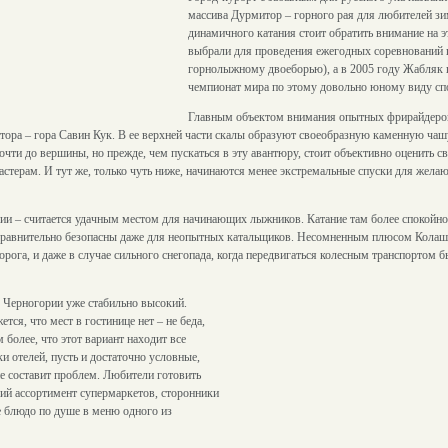
массива Дурмитор – горного рая для любителей з
динамичного катания стоит обратить внимание на э
выбрали для проведения ежегодных соревнований 
горнолыжному двоеборью), а в 2005 году Жабляк
чемпионат мира по этому довольно юному виду сп
Главным объектом внимания опытных фрирайдеров
ора – гора Савин Кук. В ее верхней части скалы образуют своеобразную каменную чашу,
чти до вершины, но прежде, чем пускаться в эту авантюру, стоит объективно оценить с
стерам. И тут же, только чуть ниже, начинаются менее экстремальные спуски для жел
и – считается удачным местом для начинающих лыжников. Катание там более спокойное
 сравнительно безопасны даже для неопытных катальщиков. Несомненным плюсом Колаши
дорога, и даже в случае сильного снегопада, когда передвигаться колесным транспортом б
 Черногории уже стабильно высокий.
тся, что мест в гостинице нет – не беда,
 более, что этот вариант находит все
и отелей, пусть и достаточно условные,
не составит проблем. Любители готовить
ий ассортимент супермаркетов, сторонники
е блюдо по душе в меню одного из