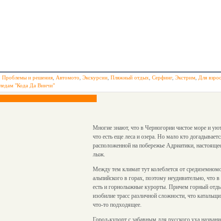
,
Проблемы и решения
,
Автомото
,
Экскурсии
,
Пляжный отдых
,
Серфинг
,
Экстрим
,
Для взро
ледам "Кода Да Винчи"
Многие знают, что в Черногории чистое море и у
что есть еще леса и озера. Но мало кто догадывается
расположенной на побережье Адриатики, настояще
лыж.
Между тем климат тут колеблется от средиземномо
альпийского в горах, поэтому неудивительно, что в
есть и горнолыжные курорты. Причем горный отды
изобилие трасс различной сложности, что катальщ
что-то подходящее.
Город-курорт с забавным для русского уха назван