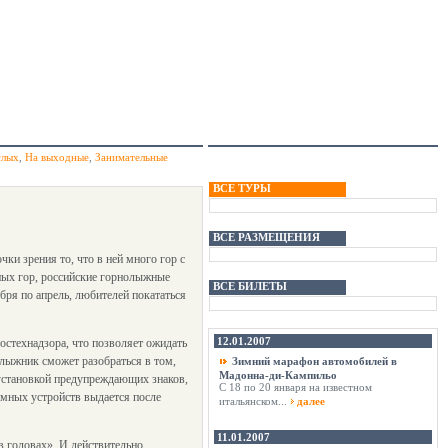
слых
,
На выходные
,
Занимательные
ВСЕ ТУРЫ
ВСЕ РАЗМЕЩЕНИЯ
чки зрения то, что в ней много гор с
ных гор, российские горнолыжные
ВСЕ БИЛЕТЫ
бря по апрель, любителей покататься
12.01.2007
остехнадзора, что позволяет ожидать
 лыжник сможет разобраться в том,
Зимний марафон автомобилей в
Мадонна-ди-Кампильо
 установкой предупреждающих знаков,
С 18 по 20 января на известном
мных устройств выдается после
итальянском...
далее
11.01.2007
 головах». И действительно,