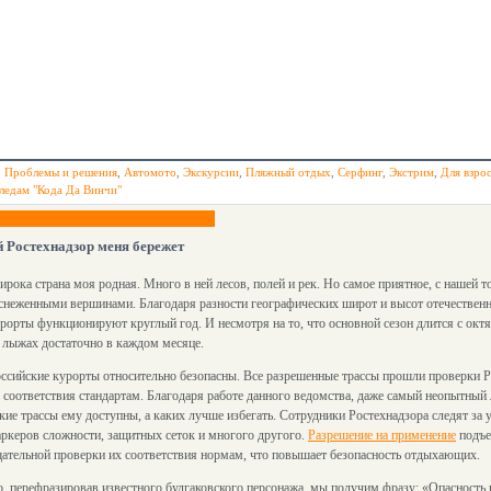
,
Проблемы и решения
,
Автомото
,
Экскурсии
,
Пляжный отдых
,
Серфинг
,
Экстрим
,
Для взро
ледам "Кода Да Винчи"
 Ростехнадзор меня бережет
рока страна моя родная. Много в ней лесов, полей и рек. Но самое приятное, с нашей то
снеженными вершинами. Благодаря разности географических широт и высот отечествен
рорты функционируют круглый год. И несмотря на то, что основной сезон длится с октя
 лыжах достаточно в каждом месяце.
ссийские курорты относительно безопасны. Все разрешенные трассы прошли проверки Р
 соответствия стандартам. Благодаря работе данного ведомства, даже самый неопытный
кие трассы ему доступны, а каких лучше избегать. Сотрудники Ростехнадзора следят за
ркеров сложности, защитных сеток и многого другого.
Разрешение на применение
подъе
ательной проверки их соответствия нормам, что повышает безопасность отдыхающих.
, перефразировав известного булгаковского персонажа, мы получим фразу: «Опасность в