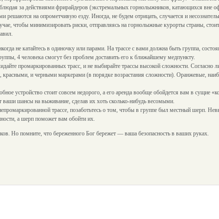
блюдая за действиями фрирайдеров (экстремальных горнолыжников, катающихся вне оф
ми решаются на опрометчивую езду. Иногда, не будем отрицать, случается и несознател
учае, чтобы минимизировать риски, отправляясь на горнолыжные курорты страны, стоит
авил.
когда не катайтесь в одиночку или парами. На трассе с вами должна быть группа, состоя
уппы, 4 человека смогут без проблем доставить его к ближайшему медпункту.
окидайте промаркированных трасс, и не выбирайте трассы высокой сложности. Согласно л
 красными, и черными маркерами (в порядке возрастания сложности). Оранжевые, наиб
бное устройство стоит совсем недорого, а его аренда вообще обойдется вам в сущие «ко
ит ваши шансы на выживание, сделав их хоть сколько-нибудь весомыми.
 непромаркированной трассе, позаботьтесь о том, чтобы в группе был местный шерп. Н
ности, а шерп поможет вам обойти их.
ков. Но помните, что береженного Бог бережет — ваша безопасность в ваших руках.