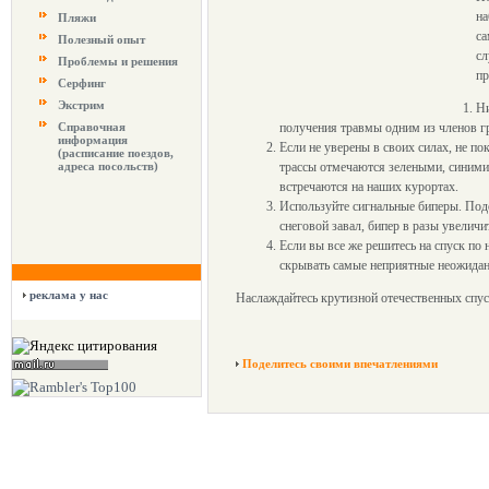
на
Пляжи
са
Полезный опыт
сл
Проблемы и решения
пр
Серфинг
Экстрим
Ни
Справочная
получения травмы одним из членов гр
информация
Если не уверены в своих силах, не п
(расписание поездов,
адреса посольств)
трассы отмечаются зелеными, синими,
встречаются на наших курортах.
Используйте сигнальные биперы. Подо
снеговой завал, бипер в разы увелич
Если вы все же решитесь на спуск по
скрывать самые неприятные неожидан
реклама у нас
Наслаждайтесь крутизной отечественных спус
Поделитесь своими впечатлениями