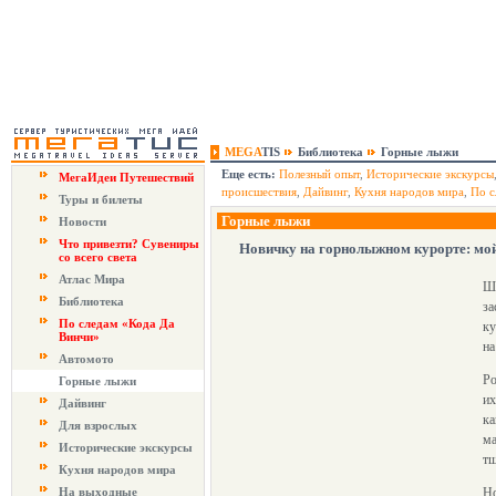
MEGA
TIS
Библиотека
Горные лыжи
Еще есть:
Полезный опыт
,
Исторические экскурсы
МегаИдеи Путешествий
происшествия
,
Дайвинг
,
Кухня народов мира
,
По с
Туры и билеты
Горные лыжи
Новости
Что привезти? Сувениры
Новичку на горнолыжном курорте: мой
со всего света
Атлас Мира
Ши
Библиотека
за
По следам «Кода Да
ку
Винчи»
на
Автомото
Ро
Горные лыжи
их
Дайвинг
ка
Для взрослых
ма
Исторические экскурсы
тщ
Кухня народов мира
На выходные
Но