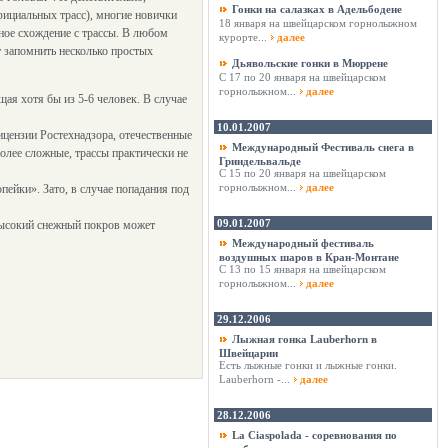
Гонки на салазках в Адельбодене
ициальных трасс), многие новички
18 января на швейцарском горнолыжном
ьное схождение с трассы. В любом
курорте...
далее
 запомнить несколько простых
Дьявольские гонки в Мюррене
С 17 по 20 января на швейцарском
горнолыжном...
далее
щая хотя бы из 5-6 человек. В случае
10.01.2007
ицензии Ростехнадзора, отечественные
Международный Фестиваль снега в
олее сложные, трассы практически не
Гриндельвальде
С 15 по 20 января на швейцарском
горнолыжном...
далее
пейки». Зато, в случае попадания под
09.01.2007
евысокий снежный покров может
Международный фестиваль
воздушных шаров в Кран-Монтане
С 13 по 15 января на швейцарском
горнолыжном...
далее
29.12.2006
Лыжная гонка Lauberhorn в
Швейцарии
Есть лыжные гонки и лыжные гонки.
Lauberhorn -...
далее
28.12.2006
La Ciaspolada - соревнования по